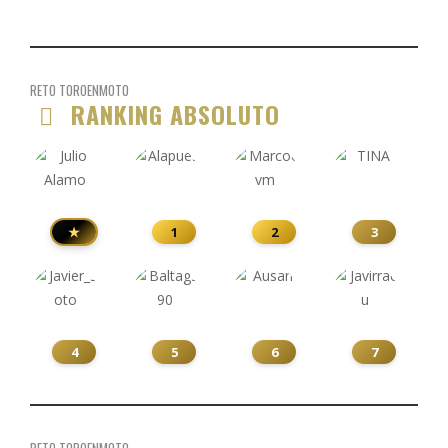
RETO TOROENMOTO
RANKING ABSOLUTO
★
1
2
3
4
5
6
7