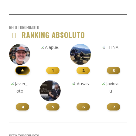
RETO TOROENMOTO
RANKING ABSOLUTO
★
1
2
3
4
5
6
7