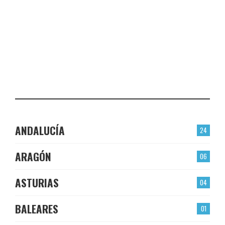
PLASENCIA
CHECK-INS VALIDADOS: 23
EL BERRÓN
CHECK-INS VALIDADOS: 22
LAS TORRES
CHECK-INS VALIDADOS: 22
ANDALUCÍA
24
ARAGÓN
06
ASTURIAS
04
BALEARES
01