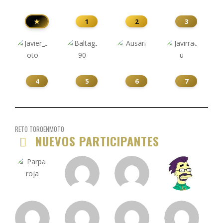
★
1
2
3
4
5
6
7
RETO TOROENMOTO
NUEVOS PARTICIPANTES