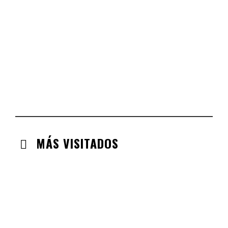
CHECK-INS VALIDADOS: 254
COMUNIDAD VALENCIANA
CHECK-INS VALIDADOS: 134
ARAGÓN
CHECK-INS VALIDADOS: 110
EXTREMADURA
CHECK-INS VALIDADOS: 97
MÁS VISITADOS
CABANILLAS DE LA SIERRA
CHECK-INS VALIDADOS: 33
VALDEMORO