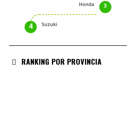
Honda
Suzuki
RANKING POR PROVINCIA
ANDALUCIA
CHECK-INS VALIDADOS: 330
CASTILLA LA MANCHA
CHECK-INS VALIDADOS: 268
CASTILLA LEÓN