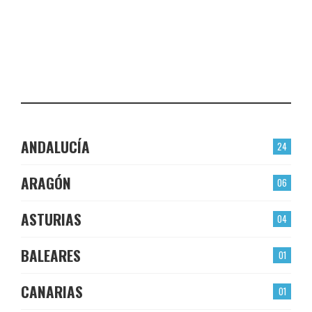
EL BERRÓN
CHECK-INS VALIDADOS: 22
LAS TORRES
CHECK-INS VALIDADOS: 22
ANDALUCÍA
24
ARAGÓN
06
ASTURIAS
04
BALEARES
01
CANARIAS
01