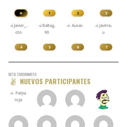
★
1
2
3
4
5
6
7
RETO TOROENMOTO
NUEVOS PARTICIPANTES