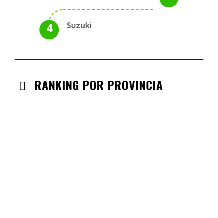
Suzuki
RANKING POR PROVINCIA
ANDALUCIA
CHECK-INS VALIDADOS: 330
CASTILLA LA MANCHA
CHECK-INS VALIDADOS: 268
CASTILLA LEÓN
CHECK-INS VALIDADOS: 254