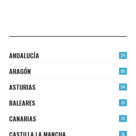
EL BERRÓN
CHECK-INS VALIDADOS: 22
LAS TORRES
CHECK-INS VALIDADOS: 22
ANDALUCÍA
24
ARAGÓN
06
ASTURIAS
04
BALEARES
01
CANARIAS
01
CASTILLA LA MANCHA
15