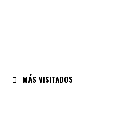
COMUNIDAD VALENCIANA
CHECK-INS VALIDADOS: 134
ARAGÓN
CHECK-INS VALIDADOS: 110
EXTREMADURA
CHECK-INS VALIDADOS: 97
MÁS VISITADOS
CABANILLAS DE LA SIERRA
CHECK-INS VALIDADOS: 33
VALDEMORO
CHECK-INS VALIDADOS: 33