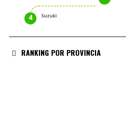
Suzuki
RANKING POR PROVINCIA
ANDALUCIA
CHECK-INS VALIDADOS: 330
CASTILLA LA MANCHA
CHECK-INS VALIDADOS: 268
CASTILLA LEÓN
CHECK-INS VALIDADOS: 254