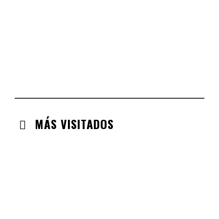
COMUNIDAD VALENCIANA
CHECK-INS VALIDADOS: 134
ARAGÓN
CHECK-INS VALIDADOS: 110
EXTREMADURA
CHECK-INS VALIDADOS: 97
MÁS VISITADOS
CABANILLAS DE LA SIERRA
CHECK-INS VALIDADOS: 33
VALDEMORO
CHECK-INS VALIDADOS: 33