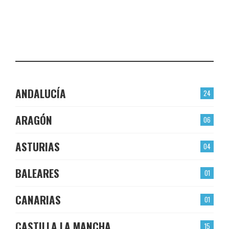
EL BERRÓN
CHECK-INS VALIDADOS: 22
LAS TORRES
CHECK-INS VALIDADOS: 22
ANDALUCÍA
24
ARAGÓN
06
ASTURIAS
04
BALEARES
01
CANARIAS
01
CASTILLA LA MANCHA
15