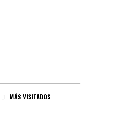
CASTILLA LA MANCHA
CHECK-INS VALIDADOS: 268
CASTILLA LEÓN
CHECK-INS VALIDADOS: 254
COMUNIDAD VALENCIANA
CHECK-INS VALIDADOS: 134
ARAGÓN
CHECK-INS VALIDADOS: 110
EXTREMADURA
CHECK-INS VALIDADOS: 97
MÁS VISITADOS