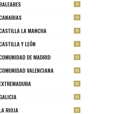
BALEARES
01
CANARIAS
01
CASTILLA LA MANCHA
15
CASTILLA Y LEÓN
13
COMUNIDAD DE MADRID
03
COMUNIDAD VALENCIANA
09
EXTREMADURA
05
GALICIA
05
LA RIOJA
02