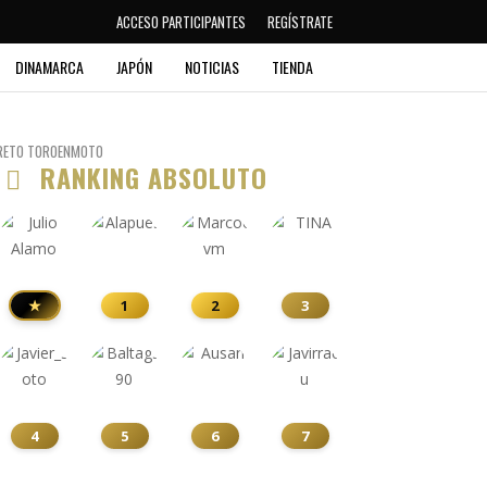
ACCESO PARTICIPANTES
REGÍSTRATE
DINAMARCA
JAPÓN
NOTICIAS
TIENDA
RETO TOROENMOTO
RANKING ABSOLUTO
★
1
2
3
4
5
6
7