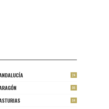
VALMOJADO
CHECK-INS VALIDADOS: 24
PLASENCIA
CHECK-INS VALIDADOS: 23
EL BERRÓN
CHECK-INS VALIDADOS: 22
LAS TORRES
CHECK-INS VALIDADOS: 22
ANDALUCÍA
24
ARAGÓN
06
ASTURIAS
04