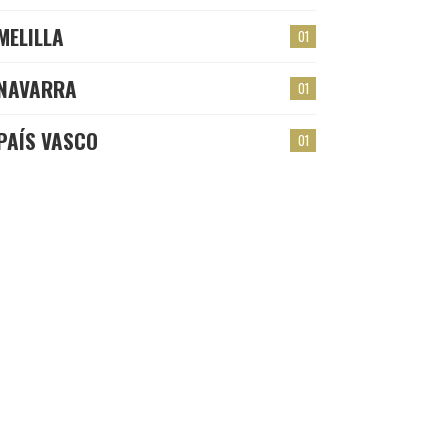
MELILLA
01
NAVARRA
01
PAÍS VASCO
01