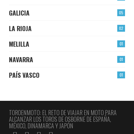
GALICIA
05
LA RIOJA
02
MELILLA
01
NAVARRA
01
PAÍS VASCO
01
TOROENMOTO: EL RETO DE VIAJAR EN MOTO PARA
ALCANZAR LOS TOROS DE OSBORNE DE ESPAÑA,
MÉXICO, DINAMARCA Y JAPÓN