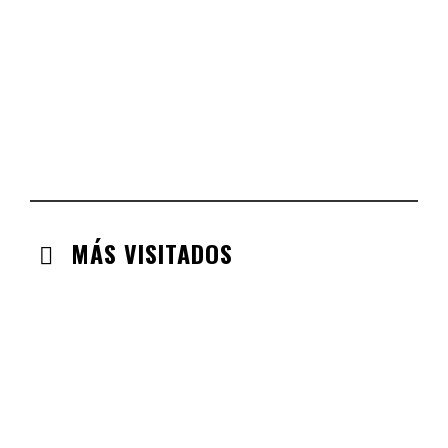
COMUNIDAD VALENCIANA
CHECK-INS VALIDADOS: 134
ARAGÓN
CHECK-INS VALIDADOS: 110
EXTREMADURA
CHECK-INS VALIDADOS: 97
MÁS VISITADOS
CABANILLAS DE LA SIERRA
CHECK-INS VALIDADOS: 33
VALDEMORO
CHECK-INS VALIDADOS: 33