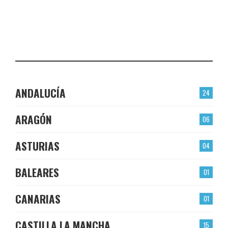
EL BERRÓN
CHECK-INS VALIDADOS: 22
LAS TORRES
CHECK-INS VALIDADOS: 22
ANDALUCÍA
24
ARAGÓN
06
ASTURIAS
04
BALEARES
01
CANARIAS
01
CASTILLA LA MANCHA
15