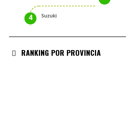
Suzuki
RANKING POR PROVINCIA
ANDALUCIA
CHECK-INS VALIDADOS: 330
CASTILLA LA MANCHA
CHECK-INS VALIDADOS: 268
CASTILLA LEÓN
CHECK-INS VALIDADOS: 254