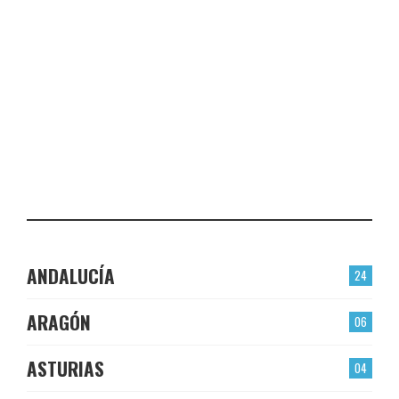
VALMOJADO
CHECK-INS VALIDADOS: 24
PLASENCIA
CHECK-INS VALIDADOS: 23
EL BERRÓN
CHECK-INS VALIDADOS: 22
LAS TORRES
CHECK-INS VALIDADOS: 22
ANDALUCÍA
24
ARAGÓN
06
ASTURIAS
04