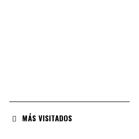
CASTILLA LA MANCHA
CHECK-INS VALIDADOS: 268
CASTILLA LEÓN
CHECK-INS VALIDADOS: 254
COMUNIDAD VALENCIANA
CHECK-INS VALIDADOS: 134
ARAGÓN
CHECK-INS VALIDADOS: 110
EXTREMADURA
CHECK-INS VALIDADOS: 97
MÁS VISITADOS