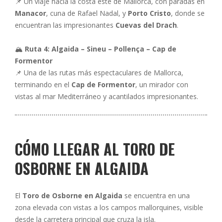
📌 Un viaje hacia la costa este de Mallorca, con paradas en
Manacor
, cuna de Rafael Nadal, y
Porto Cristo
, donde se
encuentran las impresionantes
Cuevas del Drach
.
🏔
Ruta 4: Algaida – Sineu – Pollença – Cap de
Formentor
📌 Una de las rutas más espectaculares de Mallorca,
terminando en el
Cap de Formentor
, un mirador con
vistas al mar Mediterráneo y acantilados impresionantes.
CÓMO LLEGAR AL TORO DE
OSBORNE EN ALGAIDA
El
Toro de Osborne en Algaida
se encuentra en una
zona elevada con vistas a los campos mallorquines, visible
desde la carretera principal que cruza la isla.