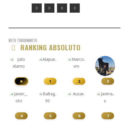
RETO TOROENMOTO
RANKING ABSOLUTO
★
1
2
3
4
5
6
7