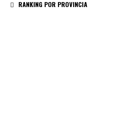
RANKING POR PROVINCIA
ANDALUCIA
CHECK-INS VALIDADOS: 330
CASTILLA LA MANCHA
CHECK-INS VALIDADOS: 268
CASTILLA LEÓN
CHECK-INS VALIDADOS: 254
COMUNIDAD VALENCIANA
CHECK-INS VALIDADOS: 134
ARAGÓN
CHECK-INS VALIDADOS: 110