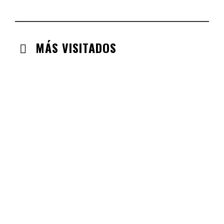
EXTREMADURA
CHECK-INS VALIDADOS: 97
MÁS VISITADOS
CABANILLAS DE LA SIERRA
CHECK-INS VALIDADOS: 33
VALDEMORO
CHECK-INS VALIDADOS: 33
LABAJOS
CHECK-INS VALIDADOS: 30
GUADALAJARA
CHECK-INS VALIDADOS: 26