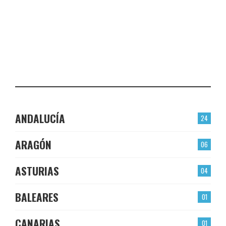
PLASENCIA
CHECK-INS VALIDADOS: 23
EL BERRÓN
CHECK-INS VALIDADOS: 22
LAS TORRES
CHECK-INS VALIDADOS: 22
ANDALUCÍA
24
ARAGÓN
06
ASTURIAS
04
BALEARES
01
CANARIAS
01