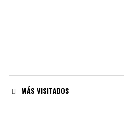
CASTILLA LEÓN
CHECK-INS VALIDADOS: 254
COMUNIDAD VALENCIANA
CHECK-INS VALIDADOS: 134
ARAGÓN
CHECK-INS VALIDADOS: 110
EXTREMADURA
CHECK-INS VALIDADOS: 97
MÁS VISITADOS
CABANILLAS DE LA SIERRA
CHECK-INS VALIDADOS: 33