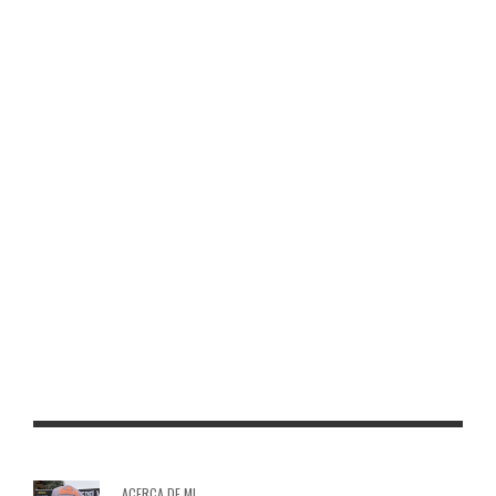
TORO DE OSBORNE MONREAL DE ARIZA
TORO DE OSBORNE SUPERKILEN
TORO DE OSBORNE VALDEMORO
TORO DE OSBORNE TELDE
TORO DE OSBORNE MELILLA
ACERCA DE MI