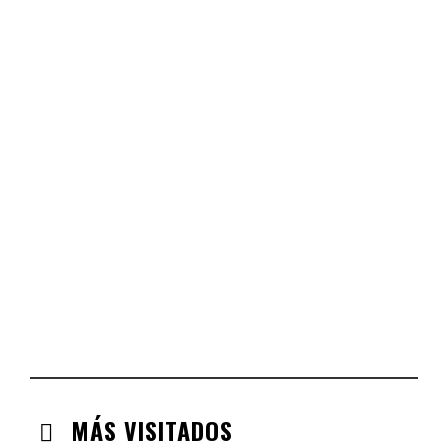
CHECK-INS VALIDADOS: 330
CASTILLA LA MANCHA
CHECK-INS VALIDADOS: 268
CASTILLA LEÓN
CHECK-INS VALIDADOS: 254
COMUNIDAD VALENCIANA
CHECK-INS VALIDADOS: 134
ARAGÓN
CHECK-INS VALIDADOS: 110
EXTREMADURA
CHECK-INS VALIDADOS: 97
MÁS VISITADOS