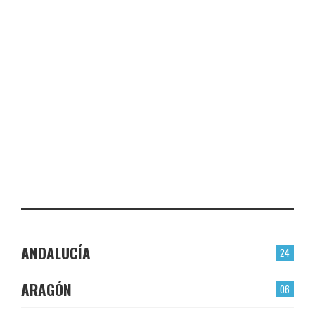
VALMOJADO
CHECK-INS VALIDADOS: 24
PLASENCIA
CHECK-INS VALIDADOS: 23
EL BERRÓN
CHECK-INS VALIDADOS: 22
LAS TORRES
CHECK-INS VALIDADOS: 22
ANDALUCÍA
24
ARAGÓN
06