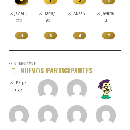
★
1
2
3
4
5
6
7
RETO TOROENMOTO
NUEVOS PARTICIPANTES