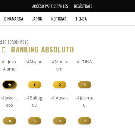
ACCESO PARTICIPANTES
REGÍSTRATE
DINAMARCA
JAPÓN
NOTICIAS
TIENDA
RETO TOROENMOTO
RANKING ABSOLUTO
★
1
2
3
4
5
6
7