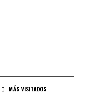
CASTILLA LA MANCHA
CHECK-INS VALIDADOS: 268
CASTILLA LEÓN
CHECK-INS VALIDADOS: 254
COMUNIDAD VALENCIANA
CHECK-INS VALIDADOS: 134
ARAGÓN
CHECK-INS VALIDADOS: 110
EXTREMADURA
CHECK-INS VALIDADOS: 97
MÁS VISITADOS