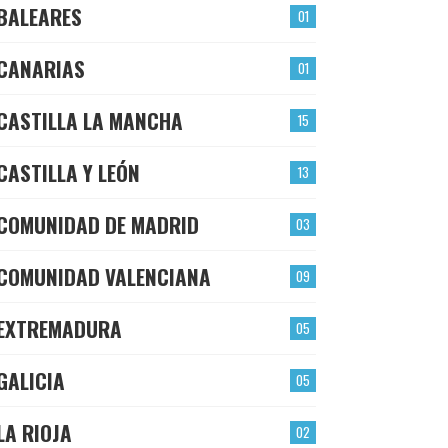
BALEARES
01
CANARIAS
01
CASTILLA LA MANCHA
15
CASTILLA Y LEÓN
13
COMUNIDAD DE MADRID
03
COMUNIDAD VALENCIANA
09
EXTREMADURA
05
GALICIA
05
LA RIOJA
02