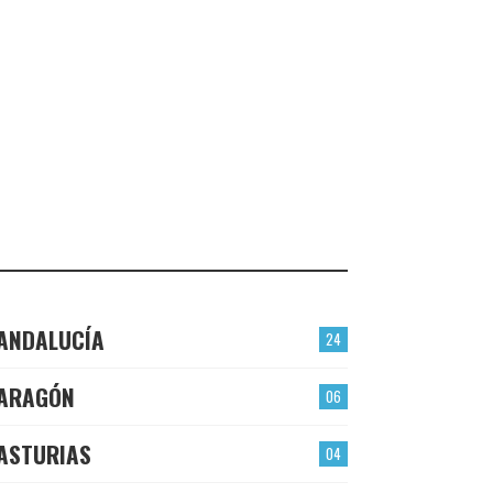
VALMOJADO
CHECK-INS VALIDADOS: 24
PLASENCIA
CHECK-INS VALIDADOS: 23
EL BERRÓN
CHECK-INS VALIDADOS: 22
LAS TORRES
CHECK-INS VALIDADOS: 22
ANDALUCÍA
24
ARAGÓN
06
ASTURIAS
04