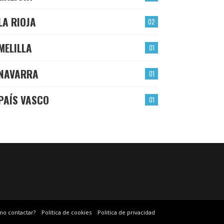
LA RIOJA
02
MELILLA
01
NAVARRA
01
PAÍS VASCO
01
mo contactar?
Política de cookies
Politica de privacidad