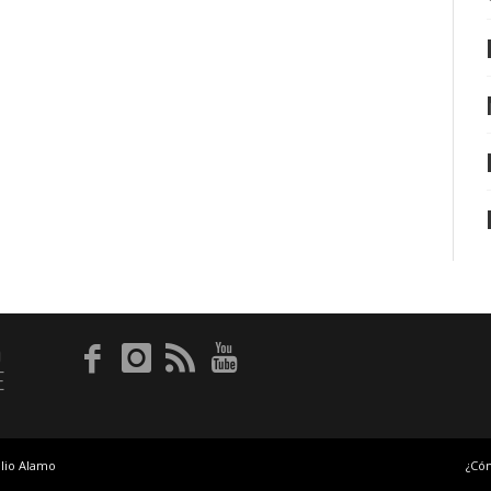
O
E
lio Alamo
¿Có