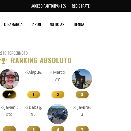
ACCESO PARTICIPANTES
REGÍSTRATE
DINAMARCA
JAPÓN
NOTICIAS
TIENDA
RETO TOROENMOTO
RANKING ABSOLUTO
★
1
2
3
4
5
6
7