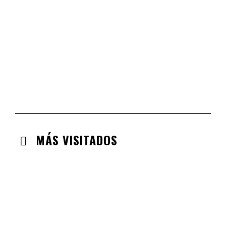
COMUNIDAD VALENCIANA
CHECK-INS VALIDADOS: 134
ARAGÓN
CHECK-INS VALIDADOS: 110
EXTREMADURA
CHECK-INS VALIDADOS: 97
MÁS VISITADOS
CABANILLAS DE LA SIERRA
CHECK-INS VALIDADOS: 33
VALDEMORO