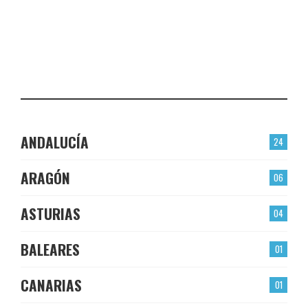
EL BERRÓN
CHECK-INS VALIDADOS: 22
LAS TORRES
CHECK-INS VALIDADOS: 22
ANDALUCÍA
24
ARAGÓN
06
ASTURIAS
04
BALEARES
01
CANARIAS
01