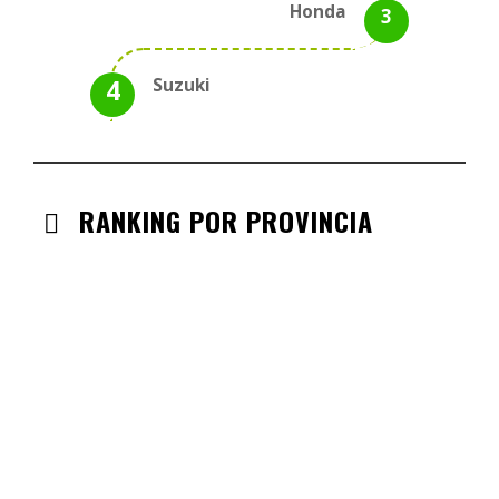
Honda
Suzuki
RANKING POR PROVINCIA
ANDALUCIA
CHECK-INS VALIDADOS: 330
CASTILLA LA MANCHA
CHECK-INS VALIDADOS: 268
CASTILLA LEÓN
CHECK-INS VALIDADOS: 254