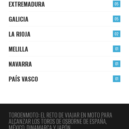
EXTREMADURA
05
GALICIA
05
LA RIOJA
02
MELILLA
01
NAVARRA
01
PAÍS VASCO
01
TOROENMOTO: EL RETO DE VIAJAR EN MOTO PARA
ALCANZAR LOS TOROS DE OSBORNE DE ESPAÑA,
MÉXICO, DINAMARCA Y JAPÓN