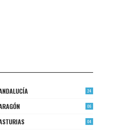
VALMOJADO
CHECK-INS VALIDADOS: 24
PLASENCIA
CHECK-INS VALIDADOS: 23
EL BERRÓN
CHECK-INS VALIDADOS: 22
LAS TORRES
CHECK-INS VALIDADOS: 22
ANDALUCÍA
24
ARAGÓN
06
ASTURIAS
04