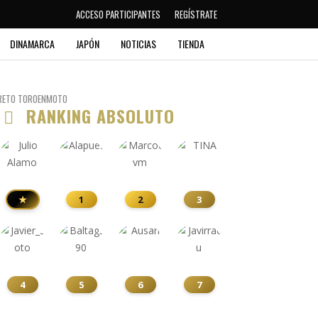
ACCESO PARTICIPANTES
REGÍSTRATE
DINAMARCA
JAPÓN
NOTICIAS
TIENDA
RETO TOROENMOTO
RANKING ABSOLUTO
★
1
2
3
4
5
6
7