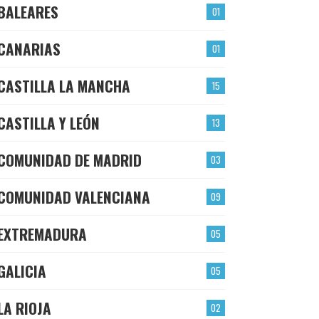
BALEARES
01
CANARIAS
01
CASTILLA LA MANCHA
15
CASTILLA Y LEÓN
13
COMUNIDAD DE MADRID
03
COMUNIDAD VALENCIANA
09
EXTREMADURA
05
GALICIA
05
LA RIOJA
02