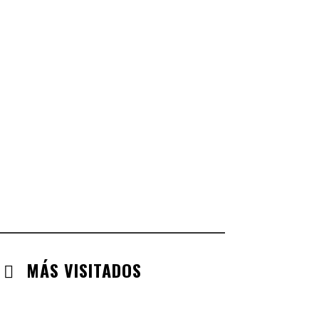
CASTILLA LA MANCHA
CHECK-INS VALIDADOS: 268
CASTILLA LEÓN
CHECK-INS VALIDADOS: 254
COMUNIDAD VALENCIANA
CHECK-INS VALIDADOS: 134
ARAGÓN
CHECK-INS VALIDADOS: 110
EXTREMADURA
CHECK-INS VALIDADOS: 97
MÁS VISITADOS