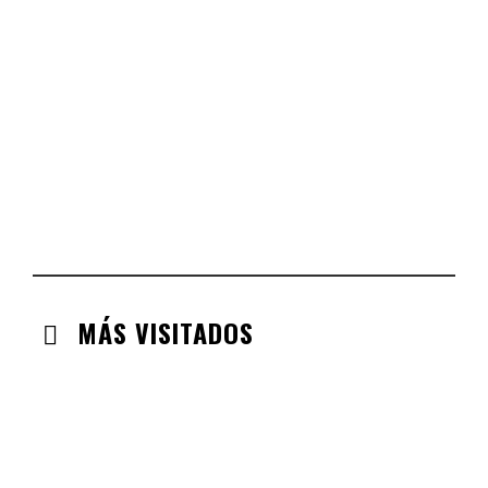
CASTILLA LEÓN
CHECK-INS VALIDADOS: 254
COMUNIDAD VALENCIANA
CHECK-INS VALIDADOS: 134
ARAGÓN
CHECK-INS VALIDADOS: 110
EXTREMADURA
CHECK-INS VALIDADOS: 97
MÁS VISITADOS
CABANILLAS DE LA SIERRA
CHECK-INS VALIDADOS: 33