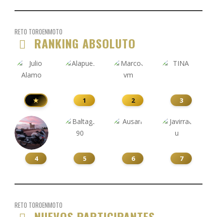
RETO TOROENMOTO
RANKING ABSOLUTO
★
1
2
3
4
5
6
7
RETO TOROENMOTO
NUEVOS PARTICIPANTES