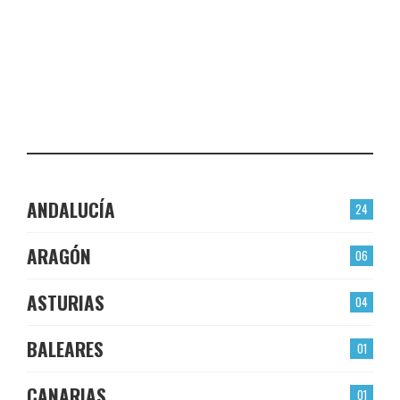
PLASENCIA
CHECK-INS VALIDADOS: 23
EL BERRÓN
CHECK-INS VALIDADOS: 22
LAS TORRES
CHECK-INS VALIDADOS: 22
ANDALUCÍA
24
ARAGÓN
06
ASTURIAS
04
BALEARES
01
CANARIAS
01