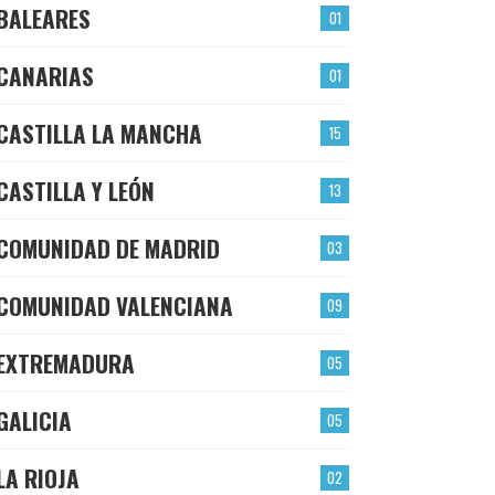
BALEARES
01
CANARIAS
01
CASTILLA LA MANCHA
15
CASTILLA Y LEÓN
13
COMUNIDAD DE MADRID
03
COMUNIDAD VALENCIANA
09
EXTREMADURA
05
GALICIA
05
LA RIOJA
02