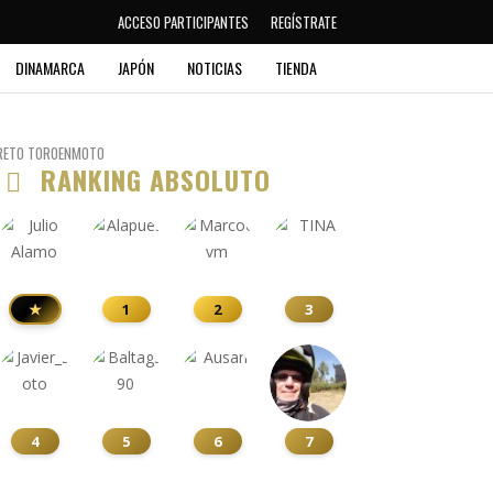
ACCESO PARTICIPANTES
REGÍSTRATE
DINAMARCA
JAPÓN
NOTICIAS
TIENDA
RETO TOROENMOTO
RANKING ABSOLUTO
★
1
2
3
4
5
6
7