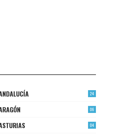
VALMOJADO
CHECK-INS VALIDADOS: 24
PLASENCIA
CHECK-INS VALIDADOS: 23
EL BERRÓN
CHECK-INS VALIDADOS: 22
LAS TORRES
CHECK-INS VALIDADOS: 22
ANDALUCÍA
24
ARAGÓN
06
ASTURIAS
04