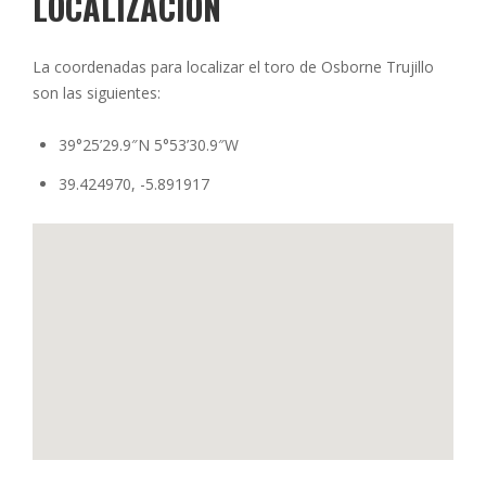
LOCALIZACIÓN
La coordenadas para localizar el toro de Osborne Trujillo
son las siguientes:
39°25’29.9″N 5°53’30.9″W
39.424970, -5.891917