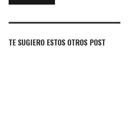
TE SUGIERO ESTOS OTROS POST
TORO DE OSBORNE VENTA LA NUZA
TORO DE OSBORNE CASTILLO DE LAS GUARDAS