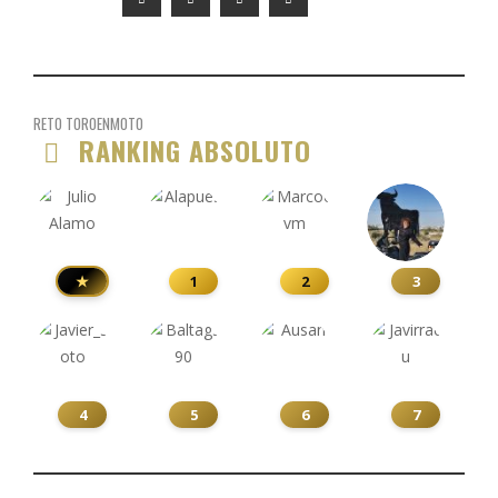
RETO TOROENMOTO
RANKING ABSOLUTO
★
1
2
3
4
5
6
7