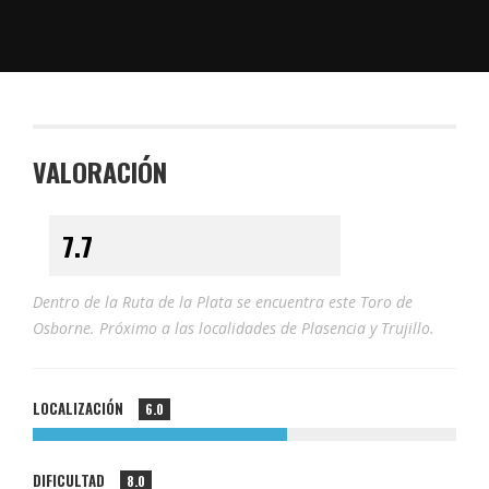
VALORACIÓN
Dentro de la Ruta de la Plata se encuentra este Toro de
Osborne. Próximo a las localidades de Plasencia y Trujillo.
LOCALIZACIÓN
6.0
DIFICULTAD
8.0