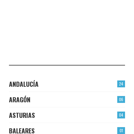
PLASENCIA
CHECK-INS VALIDADOS: 23
EL BERRÓN
CHECK-INS VALIDADOS: 22
LAS TORRES
CHECK-INS VALIDADOS: 22
ANDALUCÍA
24
ARAGÓN
06
ASTURIAS
04
BALEARES
01