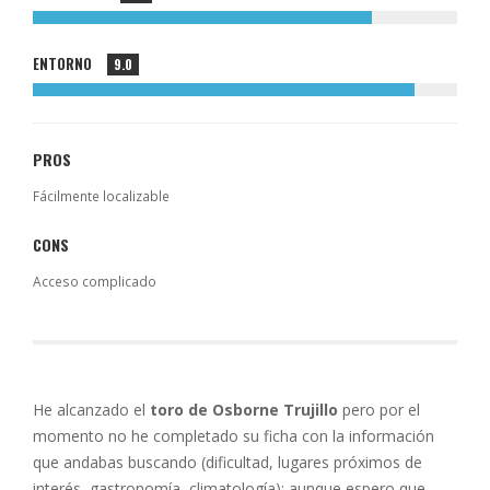
ENTORNO
9.0
PROS
Fácilmente localizable
CONS
Acceso complicado
He alcanzado el
toro de Osborne Trujillo
pero por el
momento no he completado su ficha con la información
que andabas buscando (dificultad, lugares próximos de
interés, gastronomía, climatología); aunque espero que