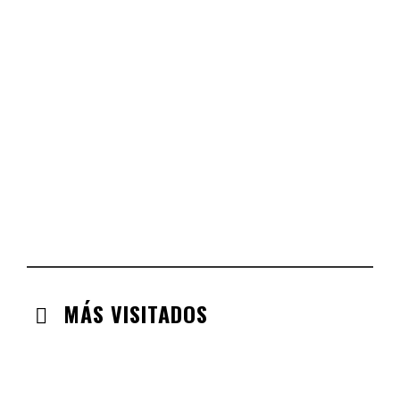
CASTILLA LEÓN
CHECK-INS VALIDADOS: 254
COMUNIDAD VALENCIANA
CHECK-INS VALIDADOS: 134
ARAGÓN
CHECK-INS VALIDADOS: 110
EXTREMADURA
CHECK-INS VALIDADOS: 97
MÁS VISITADOS
CABANILLAS DE LA SIERRA