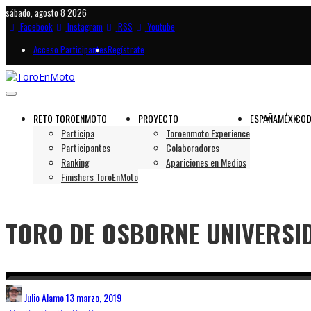
sábado, agosto 8 2026
Facebook
Instagram
RSS
Youtube
Acceso Participantes
Regístrate
RETO TOROENMOTO
PROYECTO
ESPAÑA
MÉXICO
D
Participa
Toroenmoto Experience
Participantes
Colaboradores
Ranking
Apariciones en Medios
Finishers ToroEnMoto
TORO DE OSBORNE UNIVERSID
Julio Alamo
13 marzo, 2019