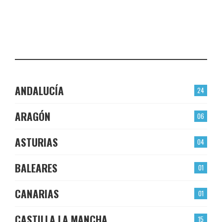
EL BERRÓN
CHECK-INS VALIDADOS: 22
LAS TORRES
CHECK-INS VALIDADOS: 22
ANDALUCÍA
24
ARAGÓN
06
ASTURIAS
04
BALEARES
01
CANARIAS
01
CASTILLA LA MANCHA
15