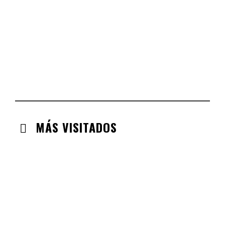
COMUNIDAD VALENCIANA
CHECK-INS VALIDADOS: 134
ARAGÓN
CHECK-INS VALIDADOS: 110
EXTREMADURA
CHECK-INS VALIDADOS: 97
MÁS VISITADOS
CABANILLAS DE LA SIERRA
CHECK-INS VALIDADOS: 33
VALDEMORO
CHECK-INS VALIDADOS: 33