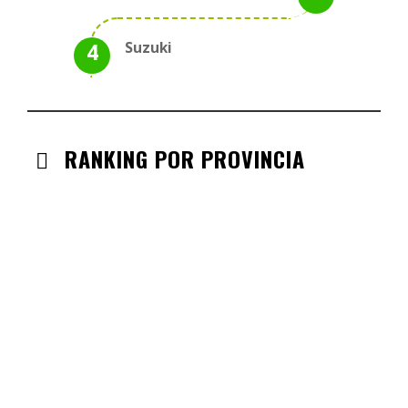
Suzuki
RANKING POR PROVINCIA
ANDALUCIA
CHECK-INS VALIDADOS: 330
CASTILLA LA MANCHA
CHECK-INS VALIDADOS: 268
CASTILLA LEÓN
CHECK-INS VALIDADOS: 254