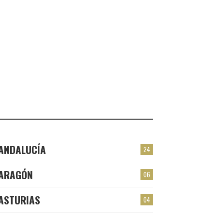
VALMOJADO
CHECK-INS VALIDADOS: 24
PLASENCIA
CHECK-INS VALIDADOS: 23
EL BERRÓN
CHECK-INS VALIDADOS: 22
LAS TORRES
CHECK-INS VALIDADOS: 22
ANDALUCÍA
24
ARAGÓN
06
ASTURIAS
04