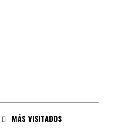
CASTILLA LA MANCHA
CHECK-INS VALIDADOS: 268
CASTILLA LEÓN
CHECK-INS VALIDADOS: 254
COMUNIDAD VALENCIANA
CHECK-INS VALIDADOS: 134
ARAGÓN
CHECK-INS VALIDADOS: 110
EXTREMADURA
CHECK-INS VALIDADOS: 97
MÁS VISITADOS