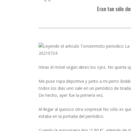
Eran tan sólo do
miras el móvil según abres los ojos. No quería sp
Me puse ropa deportiva y junto a mi perro Bobb
todos los días uno sale en un periódico de tira
De hecho, ayer fue la primera vez.
Al llegar al quiosco otra sorpresa! No sólo es q
estaba en la portada del periódico.
Cuando la quiosquera dijo “
1,80 €
”, además de d