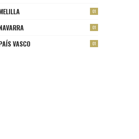
MELILLA
01
NAVARRA
01
PAÍS VASCO
01