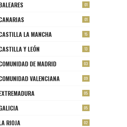
BALEARES
01
CANARIAS
01
CASTILLA LA MANCHA
15
CASTILLA Y LEÓN
13
COMUNIDAD DE MADRID
03
COMUNIDAD VALENCIANA
09
EXTREMADURA
05
GALICIA
05
LA RIOJA
02