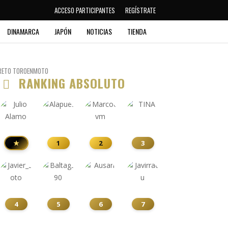
ACCESO PARTICIPANTES
REGÍSTRATE
DINAMARCA
JAPÓN
NOTICIAS
TIENDA
RETO TOROENMOTO
RANKING ABSOLUTO
★
1
2
3
4
5
6
7