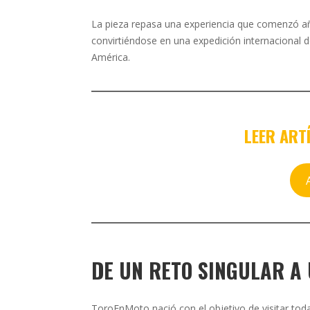
La pieza repasa una experiencia que comenzó a
convirtiéndose en una expedición internacional d
América.
LEER ART
DE UN RETO SINGULAR A
ToroEnMoto nació con el objetivo de visitar toda