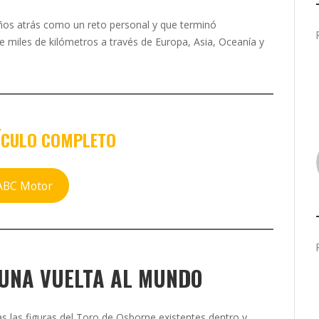
ños atrás como un reto personal y que terminó
e miles de kilómetros a través de Europa, Asia, Oceanía y
ÍCULO
COMPLETO
ABC Motor
 UNA VUELTA AL MUNDO
s las figuras del Toro de Osborne existentes dentro y