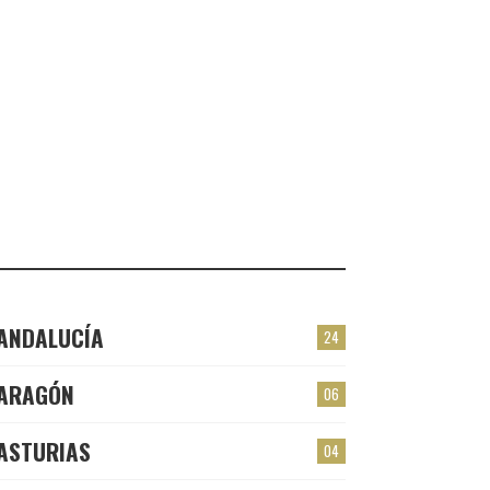
VALMOJADO
CHECK-INS VALIDADOS: 24
PLASENCIA
CHECK-INS VALIDADOS: 23
EL BERRÓN
CHECK-INS VALIDADOS: 22
LAS TORRES
CHECK-INS VALIDADOS: 22
ANDALUCÍA
24
ARAGÓN
06
ASTURIAS
04