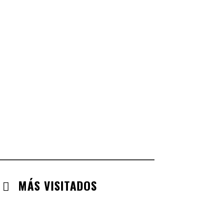
CASTILLA LA MANCHA
CHECK-INS VALIDADOS: 268
CASTILLA LEÓN
CHECK-INS VALIDADOS: 254
COMUNIDAD VALENCIANA
CHECK-INS VALIDADOS: 134
ARAGÓN
CHECK-INS VALIDADOS: 110
EXTREMADURA
CHECK-INS VALIDADOS: 97
MÁS VISITADOS