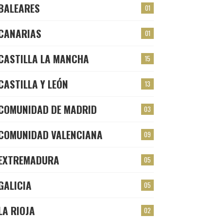
BALEARES
01
CANARIAS
01
CASTILLA LA MANCHA
15
CASTILLA Y LEÓN
13
COMUNIDAD DE MADRID
03
COMUNIDAD VALENCIANA
09
EXTREMADURA
05
GALICIA
05
LA RIOJA
02