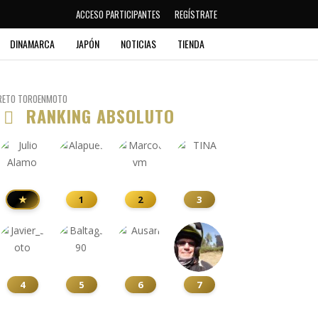
ACCESO PARTICIPANTES
REGÍSTRATE
DINAMARCA
JAPÓN
NOTICIAS
TIENDA
RETO TOROENMOTO
RANKING ABSOLUTO
★
1
2
3
4
5
6
7