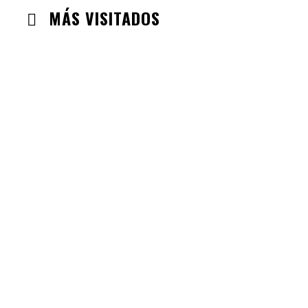
MÁS VISITADOS
CABANILLAS DE LA SIERRA
CHECK-INS VALIDADOS: 33
VALDEMORO
CHECK-INS VALIDADOS: 33
LABAJOS
CHECK-INS VALIDADOS: 30
GUADALAJARA
CHECK-INS VALIDADOS: 26
VILLAREJO DE SALVANES
CHECK-INS VALIDADOS: 24