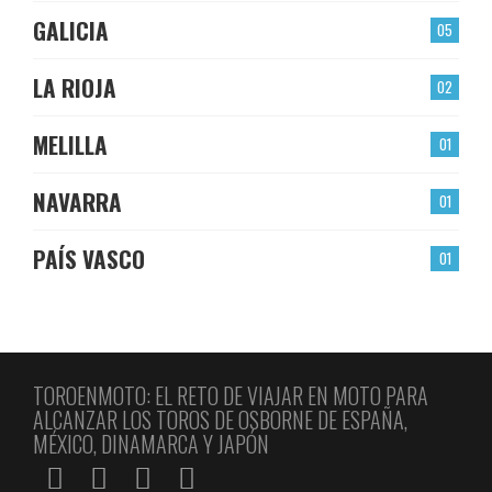
GALICIA
05
LA RIOJA
02
MELILLA
01
NAVARRA
01
PAÍS VASCO
01
TOROENMOTO: EL RETO DE VIAJAR EN MOTO PARA
ALCANZAR LOS TOROS DE OSBORNE DE ESPAÑA,
MÉXICO, DINAMARCA Y JAPÓN