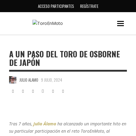
ACCESO PARTICIPANTES
REGÍSTRATE
A UN PASO DEL TORO DE OSBORNE
DE JAPÓN
JULIO ALAMO
9 JULIO, 2024
Tras 7 años,
Julio Álamo
ha alcanzado un importante hito en
su particular participación en el reto ToroEnMoto, al