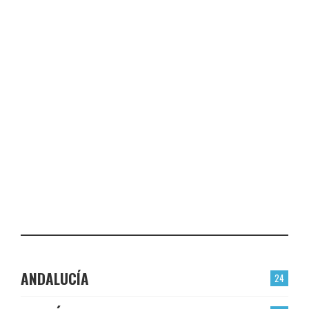
FRESNO DE LA FUENTE
CHECK-INS VALIDADOS: 24
VALMOJADO
CHECK-INS VALIDADOS: 24
PLASENCIA
CHECK-INS VALIDADOS: 23
EL BERRÓN
CHECK-INS VALIDADOS: 22
LAS TORRES
CHECK-INS VALIDADOS: 22
ANDALUCÍA
24