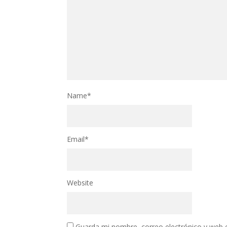
Name
*
Email
*
Website
Guarda mi nombre, correo electrónico y web 