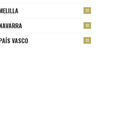
MELILLA
01
NAVARRA
01
PAÍS VASCO
01