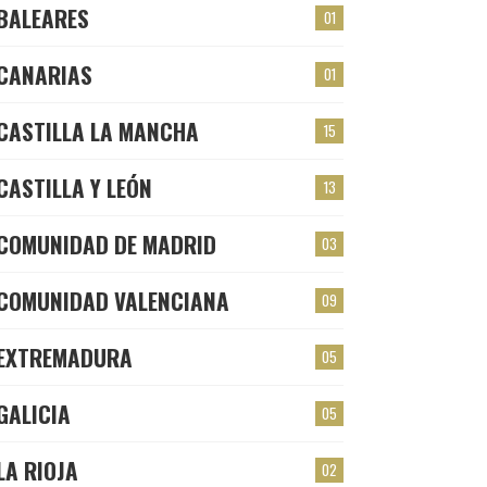
BALEARES
01
CANARIAS
01
CASTILLA LA MANCHA
15
CASTILLA Y LEÓN
13
COMUNIDAD DE MADRID
03
COMUNIDAD VALENCIANA
09
EXTREMADURA
05
GALICIA
05
LA RIOJA
02