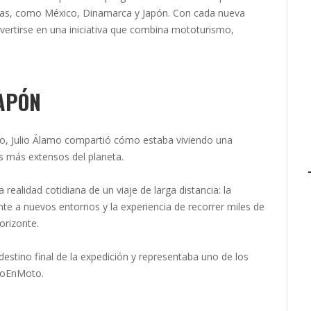
ras, como México, Dinamarca y Japón. Con cada nueva
nvertirse en una iniciativa que combina mototurismo,
APÓN
do, Julio Álamo compartió cómo estaba viviendo una
os más extensos del planeta.
realidad cotidiana de un viaje de larga distancia: la
ante a nuevos entornos y la experiencia de recorrer miles de
orizonte.
estino final de la expedición y representaba uno de los
oroEnMoto.