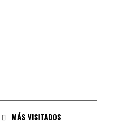
CASTILLA LA MANCHA
CHECK-INS VALIDADOS: 268
CASTILLA LEÓN
CHECK-INS VALIDADOS: 254
COMUNIDAD VALENCIANA
CHECK-INS VALIDADOS: 134
ARAGÓN
CHECK-INS VALIDADOS: 110
EXTREMADURA
CHECK-INS VALIDADOS: 97
MÁS VISITADOS