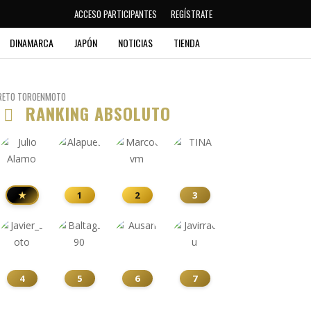
ACCESO PARTICIPANTES
REGÍSTRATE
DINAMARCA
JAPÓN
NOTICIAS
TIENDA
RETO TOROENMOTO
RANKING ABSOLUTO
★
1
2
3
4
5
6
7