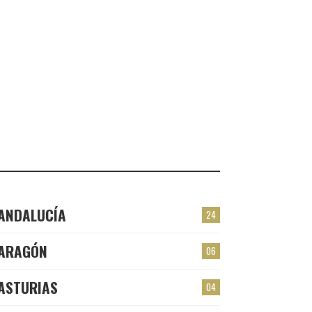
VALMOJADO
CHECK-INS VALIDADOS: 24
PLASENCIA
CHECK-INS VALIDADOS: 23
EL BERRÓN
CHECK-INS VALIDADOS: 22
LAS TORRES
CHECK-INS VALIDADOS: 22
ANDALUCÍA
24
ARAGÓN
06
ASTURIAS
04