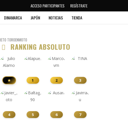
ACCESO PARTICIPANTES
REGÍSTRATE
DINAMARCA
JAPÓN
NOTICIAS
TIENDA
RETO TOROENMOTO
RANKING ABSOLUTO
★
1
2
3
4
5
6
7