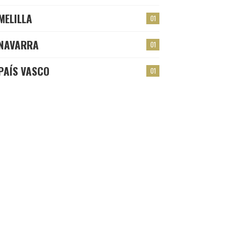
MELILLA
01
NAVARRA
01
PAÍS VASCO
01