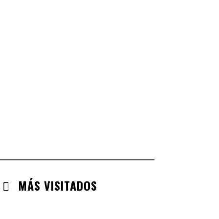
CASTILLA LA MANCHA
CHECK-INS VALIDADOS: 268
CASTILLA LEÓN
CHECK-INS VALIDADOS: 254
COMUNIDAD VALENCIANA
CHECK-INS VALIDADOS: 134
ARAGÓN
CHECK-INS VALIDADOS: 110
EXTREMADURA
CHECK-INS VALIDADOS: 97
MÁS VISITADOS