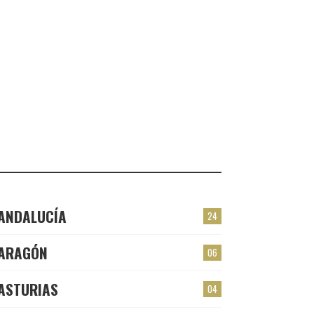
VALMOJADO
CHECK-INS VALIDADOS: 24
PLASENCIA
CHECK-INS VALIDADOS: 23
EL BERRÓN
CHECK-INS VALIDADOS: 22
LAS TORRES
CHECK-INS VALIDADOS: 22
ANDALUCÍA
24
ARAGÓN
06
ASTURIAS
04