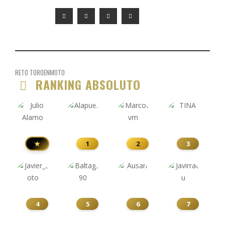
RETO TOROENMOTO
RANKING ABSOLUTO
★
1
2
3
4
5
6
7