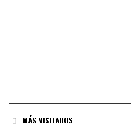
CASTILLA LA MANCHA
CHECK-INS VALIDADOS: 268
CASTILLA LEÓN
CHECK-INS VALIDADOS: 254
COMUNIDAD VALENCIANA
CHECK-INS VALIDADOS: 134
ARAGÓN
CHECK-INS VALIDADOS: 110
EXTREMADURA
CHECK-INS VALIDADOS: 97
MÁS VISITADOS