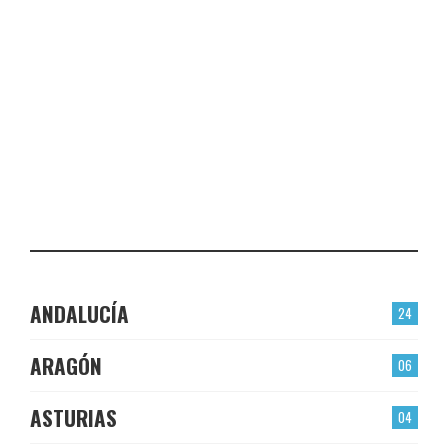
VALMOJADO
CHECK-INS VALIDADOS: 24
PLASENCIA
CHECK-INS VALIDADOS: 23
EL BERRÓN
CHECK-INS VALIDADOS: 22
LAS TORRES
CHECK-INS VALIDADOS: 22
ANDALUCÍA
24
ARAGÓN
06
ASTURIAS
04