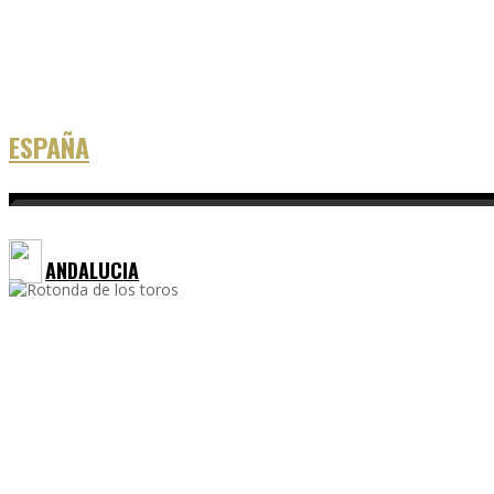
m.haracewiat
El estado de la cuenta de 
ESPAÑA
ANDALUCIA