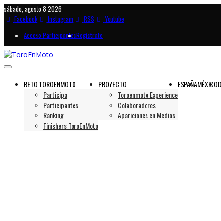
sábado, agosto 8 2026
Facebook
Instagram
RSS
Youtube
Acceso Participantes
Regístrate
RETO TOROENMOTO
PROYECTO
ESPAÑA
MÉXICO
D
Participa
Toroenmoto Experience
Participantes
Colaboradores
Ranking
Apariciones en Medios
Finishers ToroEnMoto