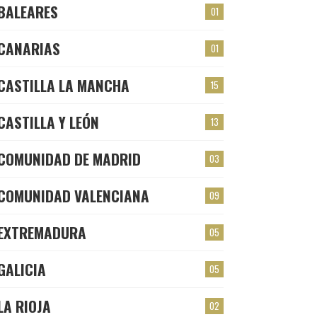
BALEARES
01
CANARIAS
01
CASTILLA LA MANCHA
15
CASTILLA Y LEÓN
13
COMUNIDAD DE MADRID
03
COMUNIDAD VALENCIANA
09
EXTREMADURA
05
GALICIA
05
LA RIOJA
02