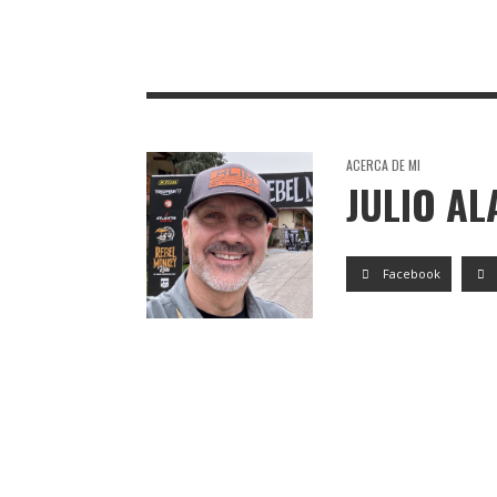
TORO DE OSBORNE TEPEJI DEL RÍO
TORO DE OS
DE OCAMPO
BARCO
ACERCA DE MI
JULIO A
Facebook