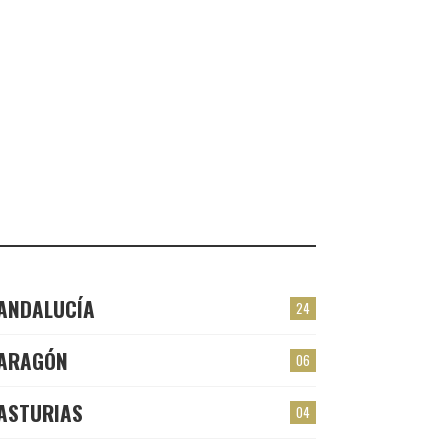
VALMOJADO
CHECK-INS VALIDADOS: 24
PLASENCIA
CHECK-INS VALIDADOS: 23
EL BERRÓN
CHECK-INS VALIDADOS: 22
LAS TORRES
CHECK-INS VALIDADOS: 22
ANDALUCÍA
24
ARAGÓN
06
ASTURIAS
04