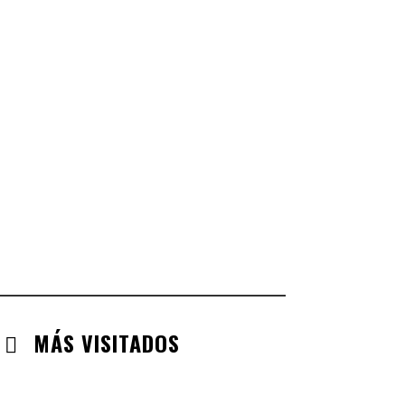
CASTILLA LA MANCHA
CHECK-INS VALIDADOS: 268
CASTILLA LEÓN
CHECK-INS VALIDADOS: 254
COMUNIDAD VALENCIANA
CHECK-INS VALIDADOS: 134
ARAGÓN
CHECK-INS VALIDADOS: 110
EXTREMADURA
CHECK-INS VALIDADOS: 97
MÁS VISITADOS