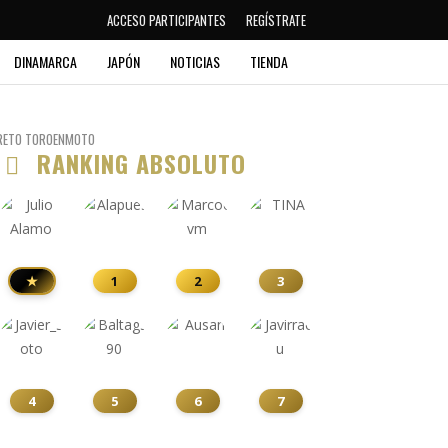
ACCESO PARTICIPANTES
REGÍSTRATE
DINAMARCA
JAPÓN
NOTICIAS
TIENDA
RETO TOROENMOTO
RANKING ABSOLUTO
★
1
2
3
4
5
6
7