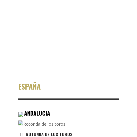
b
e
r
t
o
ESPAÑA
ANDALUCIA
ROTONDA DE LOS TOROS