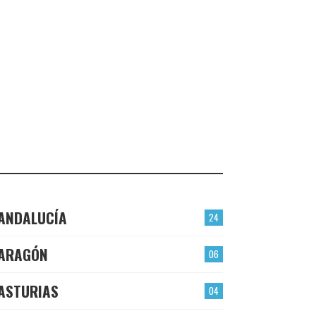
VALMOJADO
CHECK-INS VALIDADOS: 24
PLASENCIA
CHECK-INS VALIDADOS: 23
EL BERRÓN
CHECK-INS VALIDADOS: 22
LAS TORRES
CHECK-INS VALIDADOS: 22
ANDALUCÍA
24
ARAGÓN
06
ASTURIAS
04