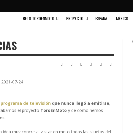
RETO TOROENMOTO
PROYECTO
ESPAÑA
MÉXICO
CIAS
n
programa de televisión
que nunca llegó a emitirse
,
icábamos el proyecto
ToroEnMoto
y de cómo hemos
es.
idea muy concreta: visitar en moto todas las siluetas del