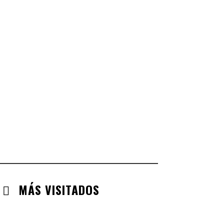
CASTILLA LA MANCHA
CHECK-INS VALIDADOS: 268
CASTILLA LEÓN
CHECK-INS VALIDADOS: 254
COMUNIDAD VALENCIANA
CHECK-INS VALIDADOS: 134
ARAGÓN
CHECK-INS VALIDADOS: 110
EXTREMADURA
CHECK-INS VALIDADOS: 97
MÁS VISITADOS