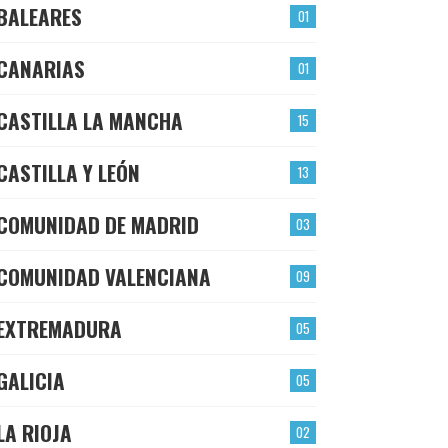
BALEARES
01
CANARIAS
01
CASTILLA LA MANCHA
15
CASTILLA Y LEÓN
13
COMUNIDAD DE MADRID
03
COMUNIDAD VALENCIANA
09
EXTREMADURA
05
GALICIA
05
LA RIOJA
02