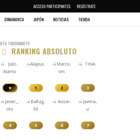
ACCESO PARTICIPANTES
REGÍSTRATE
DINAMARCA
JAPÓN
NOTICIAS
TIENDA
RETO TOROENMOTO
RANKING ABSOLUTO
★
1
2
3
4
5
6
7