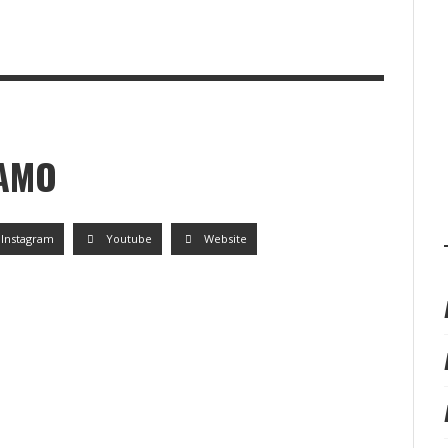
BORNE SANTA POLA
TORO DE OSBORNE CAMENO
LAMO
Instagram
Youtube
Website