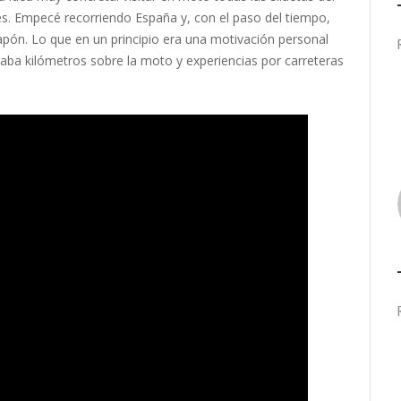
es. Empecé recorriendo España y, con el paso del tiempo,
pón. Lo que en un principio era una motivación personal
a kilómetros sobre la moto y experiencias por carreteras