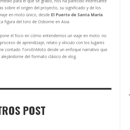
 medio para el que se grabó, nos ha parecido interesante
 sobre el origen del proyecto, su significado y de los
viaje en moto único, desde
El Puerto de Santa María
ca figura del toro de Osborne en Asia.
deo pone el foco en cómo entendemos un viaje en moto: no
roceso de aprendizaje, relato y vínculo con los lugares
io he contado ToroEnMoto desde un enfoque narrativo que
, alejándome del formato clásico de vlog.
TROS POST