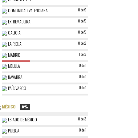
COMUNIDAD VALENCIANA
0 de 9
EXTREMADURA
0 de 5
GALICIA
0 de 5
LA RIOJA
0 de 2
MADRID
1 de 3
MELILLA
0 de 1
NAVARRA
0 de 1
PAÍS VASCO
0 de 1
MÉXICO
0%
ESTADO DE MÉXICO
0 de 3
PUEBLA
0 de 1