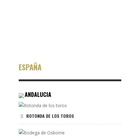
i
a
GIRL POWER
ESPAÑA
ANDALUCIA
ROTONDA DE LOS TOROS